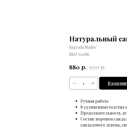
Натуральный са
Sagrada Madre
SKU:
5918K
р.
р.
880
970
В корзин
Ручная работа
8 удлиненных толстых 
Продолжительность дей
Состав: порошок санда
сандалового дерева, с