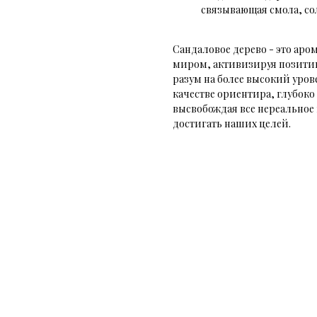
связывающая смола, со
Сандаловое дерево - это аро
миром, активизируя позити
разум на более высокий уро
качестве ориентира, глубок
высвобождая все нереальное 
достигать наших целей.