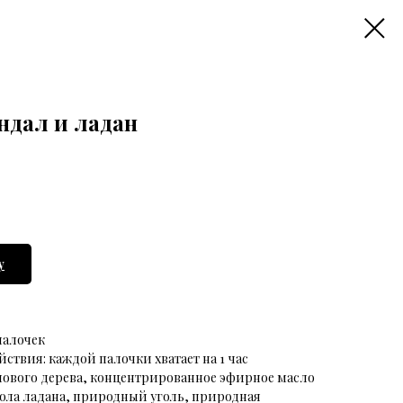
ндал и ладан
у
палочек
ствия: каждой палочки хватает на 1 час
лового дерева, концентрированное эфирное масло
мола ладана, природный уголь, природная