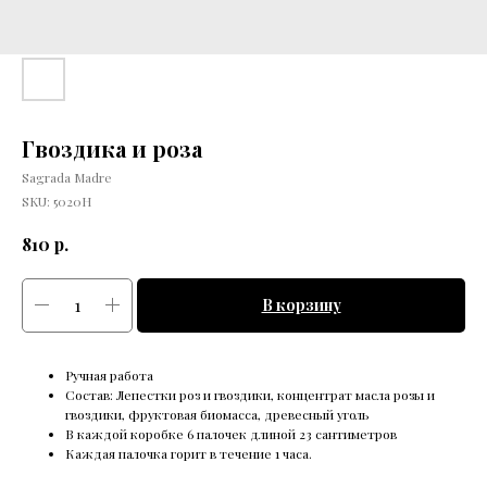
Гвоздика и роза
Sagrada Madre
SKU:
5020H
р.
810
В корзину
Ручная работа
Состав: Лепестки роз и гвоздики, концентрат масла розы и
гвоздики, фруктовая биомасса, древесный уголь
В каждой коробке 6 палочек длиной 23 сантиметров
Каждая палочка горит в течение 1 часа.